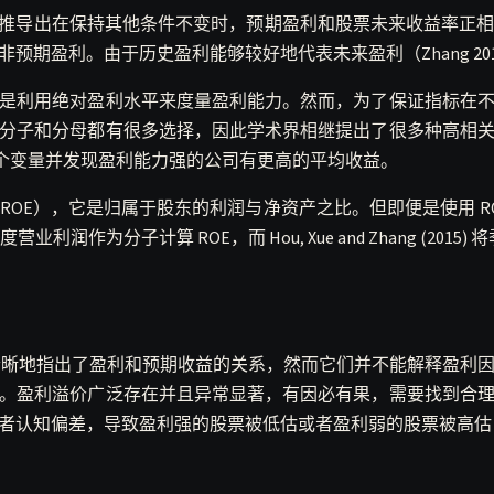
y，都能推导出在保持其他条件不变时，预期盈利和股票未来收益率
预期盈利。由于历史盈利能够较好地代表未来盈利（Zhang 2
是利用绝对盈利水平来度量盈利能力。然而，为了保证指标在
分子和分母都有很多选择，因此学术界相继提出了很多种高相
) 考察了 4 个变量并发现盈利能力强的公司有更高的平均收益。
ROE），它是归属于股东的利润与净资产之比。但即便是使用 R
016) 将年度营业利润作为分子计算 ROE，而 Hou, Xue and Zhang (2
这类模型清晰地指出了盈利和预期收益的关系，然而它们并不能解释盈
。盈利溢价广泛存在并且异常显著，有因必有果，需要找到合
者认知偏差，导致盈利强的股票被低估或者盈利弱的股票被高估