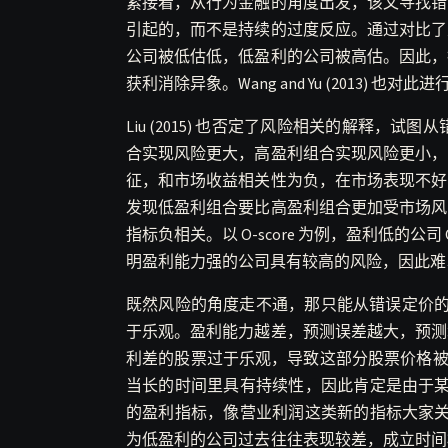
紧接着，从行为金融的角度出发，该文寻找错
引起的，而不是持续的过度反应。通过对比了
公司被低估低，低盈利的公司被高估。因此，
获利消除异象。Wang and Yu (201
Liu (2015) 也否定了风险相关的解释
合实现风险更大，高盈利组合实现风险更小，
征，和市场收益相关性为负，在市场表现不好
发现低盈利组合要比高盈利组合更加受市场风
指标负相关。以 O-score 为例，盈利低的公
明盈利能力强的公司具有较高的风险，因此难
既然风险的角度走不通，那只能从错误定价的
于乐观。盈利能力越差，预测误差越大，预测
利差的股票过于乐观，导致这部分股票价格被高估。接着，Liu
当长的时间里具有持续性，因此肯定是由于某种
的盈利指标，像营业利润这类新的指标大家关注
为低盈利的公司过去往往表现较差，成立时间