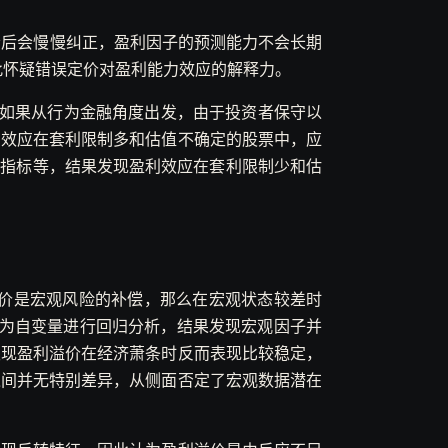
看到机会后会慢慢纠正，盈利因子的预测能力不会长期
年，因此怀疑错误定价对盈利能力效应的解释力。
(2018) 推测，如果从行为金融角度出发，由于投资者保守以
利效应在套利限制多和估值不确定的股票中，应
性指标等，结果发现盈利效应在套利限制少和估
盈利溢价是宏观风险的补偿，那么在宏观状态较差时
观因子作为自变量进行回归分析，结果发现宏观因子并
发现盈利溢价在经济萧条时反而表现比较稳定，
之间并无特别差异，从侧面否定了宏观数据潜在