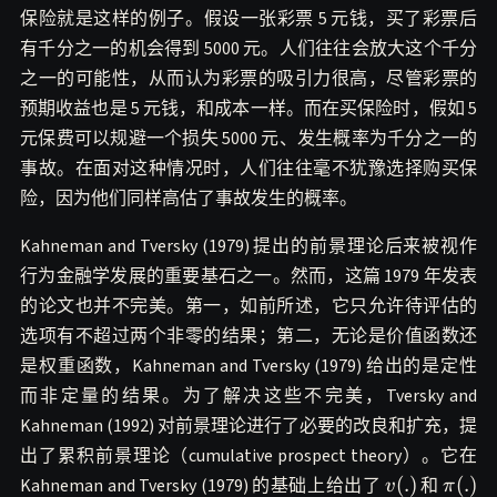
保险就是这样的例子。假设一张彩票 5 元钱，买了彩票后
有千分之一的机会得到 5000 元。人们往往会放大这个千分
之一的可能性，从而认为彩票的吸引力很高，尽管彩票的
预期收益也是 5 元钱，和成本一样。而在买保险时，假如 5
元保费可以规避一个损失 5000 元、发生概率为千分之一的
事故。在面对这种情况时，人们往往毫不犹豫选择购买保
险，因为他们同样高估了事故发生的概率。
Kahneman and Tversky (1979) 提出的前景理论后来被视作
行为金融学发展的重要基石之一。然而，这篇 1979 年发表
的论文也并不完美。第一，如前所述，它只允许待评估的
选项有不超过两个非零的结果；第二，无论是价值函数还
是权重函数，Kahneman and Tversky (1979) 给出的是定性
而非定量的结果。为了解决这些不完美，Tversky and
Kahneman (1992) 对前景理论进行了必要的改良和扩充，提
出了累积前景理论（cumulative prospect theory）。它在
v(.)
\pi(.)
(
.
)
(
.
)
Kahneman and Tversky (1979) 的基础上给出了
和
v
π