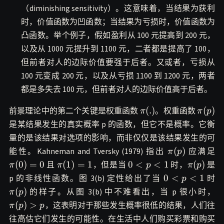
（diminishing sensitivity）。这意味着，当结果为获利
时，价值函数为凹函数；当结果为亏损时，价值函数为
凸函数。举个例子，假如盈利从 100 元提高到 200 元，
以及从 1000 元提升到 1100 元，二者都是提高了 100，
但前者对人的边际价值要强于后者。又或者，亏损从
100 元变成 200 元，以及从亏损 1100 到 1200 元，两者
都是多失去 100 元，但前者对人的边际价值高于后者。
\pi(.)
\pi(p)
(
.
)
(
)
前景理论中的第二个关键是权重函数
。权重函数
π
π
p
是某结果发生的真实概率 p 的函数，但它不是概率。它衡
量的是该结果对选项的影响，而非仅仅是该结果发生的可
\pi(p)
\
(
)
能性。Kahneman and Tversky (1979) 指出
应满足
π
p
\pi(1)=1
0<p<1
\pi(p)
(
0
)
=
0
(
1
)
=
1
0
<
<
1
(
)
且
，但是当
时，
是
π
π
p
π
p
0<p<1
\p
0
<
<
1
p 的非线性函数。图 3(b) 定性给出了当
时
p
\
(
)
的样子。从图 3(b) 中不难看出，当 p 很小时，
π
p
(
)
>
，这表明对于那些发生概率很低的结果，人们往
π
p
p
往高估它们发生的可能性。在生活中人们购买彩票和购买