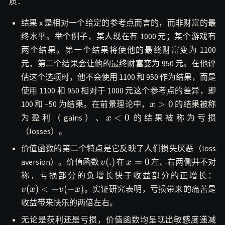
质：
结果 x 是相对一个给定的参考点而言的，而非财富的最
终水平。举个例子，某人现在有 1000 元；某个游戏有
两个结果。第一个结果将使他的最终财富变为 1100
元，第二个结果会让他的最终财富变为 950 元。在他评
估这个选项时，他不会使用 1100 和 950 作为结果，而是
使用 1100 和 950 相对于 1000 元这个参考点的差异，即
x>0
>
0
100 和 −50 为结果。在前景理论中，
的结果被称
x
x<0
<
0
为盈利（gains）、
的结果被称为亏损
x
（losses）。
价值函数的第二个特点是它反映了人们损失厌恶（loss
v(.)
x=0
(
.
)
=
0
aversion）。价值函数
在
左、右两侧并不对
v
x
v(
称，亏损部分的负增长快于收益部分的正增长：
<
(
)
<
−
(
−
)
。实证研究表明，亏损带来的痛苦是
v
x
v
x
收益带来快乐的两倍左右。
无论是获利还是亏损，价值函数均呈现出敏感度递减