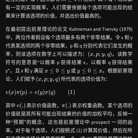
1
有一定的实现概率，人们需要依据每个选项可能出现的结
果来计算该选项的价值，并选出价值最高的。
在最初提出前景理论的论文 Kahneman and Tversky (1979)
中，两位作者假设每个选项最多有两个非零结果。令 x 和 y
代表某选项的两个非零结果，p 和 q 分别代表它们发生的概
(x,p;y,q)
(
,
;
,
)
率，则该选项在数学上可以描述为：
。该数学
x
p
y
q
符号的意思是“以概率 p 获得结果 x，以概率 q 获得结果
x
y
≤
0
≤
≤
0
≤
y”，且 x 和 y 满足
或
。根据前景理
x
y
y
x
\le
\le
(x,p;y,q)
(
,
;
,
)
论，人们赋予
所代表的选项价值为：
x
p
y
q
0
0
\le
\le
v(x)\pi(p)+v(y)\pi(q)~~~~~~~~
(
)
(
)
+
(
)
(
)
(
1
)
v
x
π
p
v
y
π
q
y
x
(1)
v(.)
\pi(.)
(
.
)
(
.
)
其中
表示价值函数，
表示权重函数。某个选项的
v
π
价值就是其所有可能出现结果的价值的加权平均，反映一
种“预期”的概念，这也是前景理论中 prospect 一词的由
来。对于每个选项，人们按照式 (1) 计算其价值，然后在所