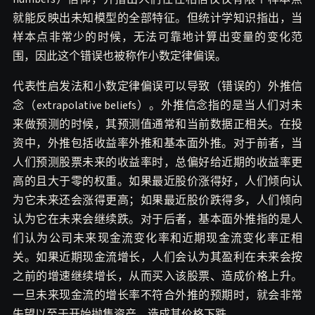
就能反映出未知模型的全部特征。但统计学知识指出，当
样本点非常少的时候，无法可靠地计算出变量的变化范
围，因此这个错误也被称作小数定律偏误。
代表性启发法和小数定律偏误可以导致（错误的）外推信
念（extrapolative beliefs）。外推信念指的是当人们对未
来做预测的时候，其预测值通常和当前数据正相关。在投
资中，外推包括收益率外推和基本面外推。对于前者，当
人们预测股票未来的收益率时，总偏好给近期的收益率更
高的且大于零的权重。如果最近股价涨得好，人们倾向认
为它未来还会涨得更高；如果最近股价跌得多，人们倾向
认为它在未来会继续跌。对于后者，基本面外推指的是人
们认为公司未来现金流变化率和近期现金流变化率正相
关。如果近期现金流增长，人们会认为其盈利在未来会按
之前的增速继续增长，从而买入该股票、造成价格上升。
一旦未来现金流的增长率不符合外推的预期时，就会非常
失望以至于开始抛售资产，造成其价格下跌。