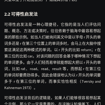
2.2 可得性启发法
可得性启发法是一种心理捷径，它指的是当人们评估问
题、概念、方法或决策时，往往依赖于脑海中最容易想起
来的那些示例。如当人们被询问英文中是以字母 r 开头的单
词多还是 r 在第三个位置上的单词多时，会马上在大脑中搜
索这满足这两种模式的单词。以 r 开头的比如 return；r 在
第三位的比如 car。对该问题的回答会基于哪种情况下想起
的单词更多。由于人们轻而易举就能想起大把以 r 开头的单
词，比如 rat、road、read、result 等，而想起 r 在第三位
的单词却要费劲得多。因此会错误地认为以 r 开头的单词要
多于 r 在第三位的单词，而事实恰恰相反（Tversky and
Kahneman 1973）。
可得性启发法背后的逻辑是，如果人们能够很容易想起某
个示例，那么它一定是重要的。在这种认知偏差下，人们