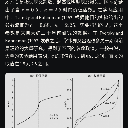
>
>
1
是损失厌恶系数、越高说明越厌恶损失。图 4(a) 给
}x_i<0\end{array}\right.~~~~~~~~
κ
(3)
c=0.5
\kappa=2.5
=
0.5
=
2.5
出了当
、
时的价值函数。在实际应用
c
κ
中，Tversky and Kahneman (1992) 根据他们的实验给出的
c=0.88
\kappa=2.25
=
0.88
=
2.25
参数取值为
、
。需要指出的是，这个
c
κ
参数是来自大约三十年前研究的数据。在 Tversky and
Kahneman (1992) 发表之后，学术界又出现很多关于累积前
景理论的大量研究，得到了不同的参数取值。一般来说，
c
\kap
大量的实验结果表明，
的取值在 0.5 到 0.95 之间，而
的
c
κ
取值在 1.5 到 2.5 之间。