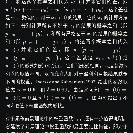
w^+
w
(
.
)
），将这两个概率之和代入
并求它们的差，即
w
(.)
w
+
+
(
+
⋯
+
)
−
(
+
⋯
+
)
，这个差就
w
p
p
w
p
p
+
1
i
n
i
n
(
\pi_i
x_i
\pi_i
<
0
是
。类似的，对于
的结果，它的
的计算方法
π
x
π
i
i
i
<
x_i
p
如下：分别计算所有不好于
的结果的概率之和（即
x
i
0
m
x_i
+
⋯
+
），和所有严格差于
的结果的概率之
p
p
x
−
m
i
i
p_{-
w
+
⋯
+
和（即
），将这两个概率之和代入
p
p
−
−
1
m
i
m}+\cdots+p_{i-
(.
−
−
w^-(p_{-
(
.
)
(
+
⋯
+
)
−
并求它们的差，即
w
w
p
p
−
m
i
1}
m}+\cdots+p_i)-
−
+
\pi_i
w^+
w
(
+
⋯
+
)
(
.
)
，这个差就是
。
或
w
p
p
π
w
−
−
1
m
i
i
w^-(p_{-
(.)
(.
−
\g
(
.
)
的形式如式 (4) 所示，它们的形式相同，只是参数
w
γ
m}+\cdots+p_{i-
\delta
和
的取值不同，从而允许人们对于盈利和亏损结果赋予
δ
1})
不同的权重。Tversky and Kahneman (1992) 给出的参数取
+
\gamma=0.61
\delta=0.69
w^+
=
0.61
=
0.69
(
0
)
=
值为
和
。由定义可知：
γ
δ
w
(0)=w^-
−
+
−
w^+
(
0
)
=
0
(
1
)
=
(
1
)
=
1
且
。图 4(b) 给出了不
w
w
w
(0)=0
(1)=w^-
\delta
同
取值下权重函数的形状。
δ
(1)=1
\pi_i
对于累积前景理论中的权重函数
，还有一点值得说明。
π
i
它延续了前景理论中权重函数的最重要定性特征，即对于