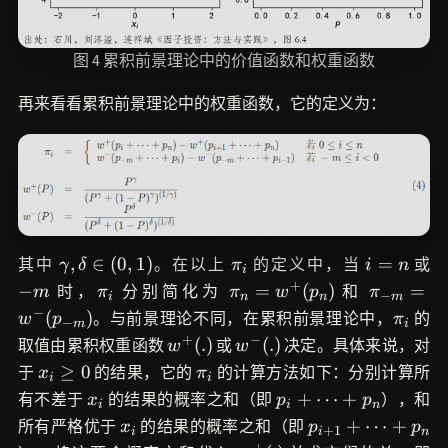
图 4 累积前景理论中的价值函数和权重函数
再来看看累积前景理论中的权重函数，它的定义为：
\gamma,
\pi_i
i=n
-
,
∈
(
0
,
1
)
=
其中
。在以上
的定义中，当
或
γ
δ
π
i
n
i
\delta\in(0,
m
+
\pi_i
\pi_{n}=w^+
\pi_{-
−
=
(
)
=
时，
分别简化为
和
m
π
π
w
p
π
−
i
n
n
m
1)
(p_n)
m}=w^-
−
\pi_i
(
)
。与前景理论不同，在累积前景理论中，
的
w
p
π
−
m
i
(p_{-
+
−
w^+
w^-
(
.
)
(
.
)
取值由累积权重函数
或
决定。具体来说，对
w
w
m})
(.)
(.)
x_i\ge
\pi_i
≥
0
于
的结果，它的
的计算方法如下：分别计算所
x
π
i
i
0
x_i
p_i+\cdots+p_n
+
⋯
+
有不差于
的结果的概率之和（即
），和
x
p
p
i
i
n
x_i
p_{i+1}+\cdot
+
⋯
+
所有严格优于
的结果的概率之和（即
x
p
p
+
1
i
i
n
+