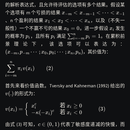
的解析表达式，且允许待评估的选项有多个结果。假设某
x_{−m} <
<
<
⋯
<
个选项有 m 个亏损的结果
x
x
x
−
−
−
1
−
1
m
m
x_{−m−1}
x_1 <
<
<
⋯
<
、n 个盈利的结果
，以及（不失一
x
x
x
1
2
n
< \cdots <
x_2 <
x_0=0
x_i
=
0
般性）一个不赢不亏的结果
。进一步假设
发生
x
x
0
i
x_{-1}
\cdots
n
p_i
p_i
\sum_{i=-
=
1
的概率为
，且所有
满足
∑
。在累积前
p
p
p
i
i
i
=
−
i
m
< x_n
m}^n
(
景理论下，该选项可以表达为：
p_i=1
m}
(
,
⋯
;
,
;
⋯
;
,
)
，其价值为：
x
p
x
p
x
p
−
−
0
0
m
m
n
n
n
\displaystyle\sum_{i=-
∑
(
)
(
2
)
π
v
x
m}^{n}\pi_{i}v(x_i)~~~~~~~~
i
i
=
−
i
m
(2)
v(
首先来看价值函数。Tversky and Kahneman (1992) 给出的
(
.
)
的形式为：
v
c
若
≥
0
v(x_i)=\left\{\begin{array}
{
x
x
i
i
(
)
=
(
3
)
v
x
i
c
−
(
−
)
若
<
0
{ll}\displaystyle x_i^{c}&\text{若
κ
x
x
i
i
}x_i\ge 0\\\displaystyle -\kappa(-
c\in(0,1)
\
∈
(
0
,
1
)
由式 (3) 可知，
代表了敏感度递减的快慢，而
c
x_i)^{c}&\text{若