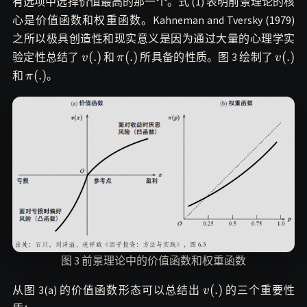
有选项中选择价值最高的那一个。式 (1) 表明前景理论的核
心是价值函数和权重函数。Kahneman and Tversky (1979)
之所以极具创造性和现实意义是因为通过大量的心理学实
v(.)
\pi(.)
v(.)
(
.
)
(
.
)
(
.
)
验定性总结了
和
所具备的性质。图 3 绘制了
v
π
v
\pi(.)
(
.
)
和
。
π
图 3 前景理论中的价值函数和权重函数
v(.)
(
.
)
从图 3(a) 的价值函数形态可以总结出
的三个重要性
v