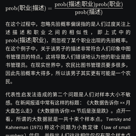
prob
(
描述
∣
职业
)
prob
(
职业
)
\text{prob}(职业|描
prob
(
职业
∣
描述
)
=
述)=\displaystyle\frac{\text{prob}
prob
(
描述
)
(描述|职业)\text{prob}(职业)}
在这个过程中，忽略先验概率偏误指的是人们过度关注上
{\text{prob}(描述)}
\
述描述和职业之间的相似性，即上式中的
(
prob
(
描述
∣
职业
)
，而忽视了某个职业出现的先验概率。
在这个例子中，关于该男子的描述非常符合人们印象中图
书管理员的特点。这将导致人们错误地认为他的职业是图
书管理员。在现实世界中，农民比图书管理员要多很多，
因此先验概率大得多，所以该男子其实更有可能是一个农
民。
代表性启发法造成的第二个问题是人们对样本大小不敏
感。在新闻报道中常有这样的标题：《大数据告诉你 ×× 月
大盘怎么走》《大数据告诉你 ×× 节后是涨是跌》。点开一
看，所谓的大数据就是一共十来个样本点。Tversky and
Kahneman (1971) 称这个问题为小数定律（law of small
numbers）信仰，并指出人们往往相信仅仅有限个样本点