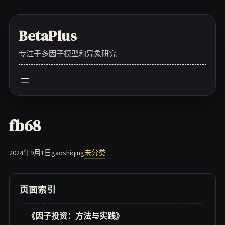
Skip
to
BetaPlus
content
专注于多因子模型和异象研究
fb68
2024年9月1日
gaoshiqing
未分类
页面索引
《因子投资：方法与实践》