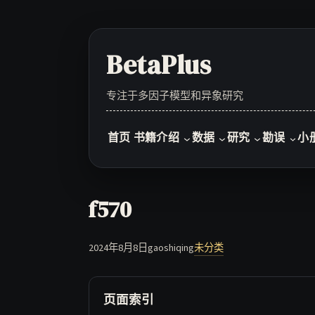
Skip
to
content
BetaPlus
专注于多因子模型和异象研究
首页
书籍介绍
数据
研究
勘误
小
f570
2024年8月8日
gaoshiqing
未分类
页面索引