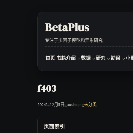
Skip
to
content
BetaPlus
专注于多因子模型和异象研究
首页
书籍介绍
数据
研究
勘误
小
f403
2024年12月5日
gaoshiqing
未分类
页面索引