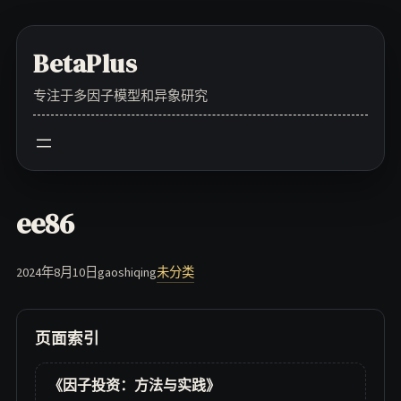
Skip
to
BetaPlus
content
专注于多因子模型和异象研究
ee86
2024年8月10日
gaoshiqing
未分类
页面索引
《因子投资：方法与实践》