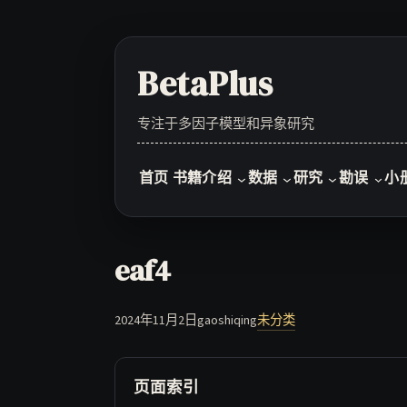
Skip
to
content
BetaPlus
专注于多因子模型和异象研究
首页
书籍介绍
数据
研究
勘误
小
eaf4
2024年11月2日
gaoshiqing
未分类
页面索引