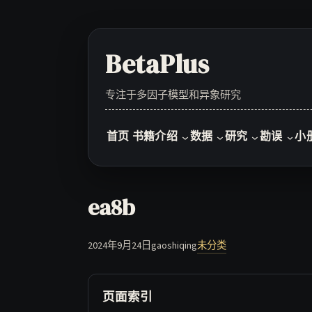
Skip
to
content
BetaPlus
专注于多因子模型和异象研究
首页
书籍介绍
数据
研究
勘误
小
ea8b
2024年9月24日
gaoshiqing
未分类
页面索引