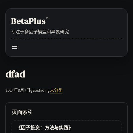
Skip
to
BetaPlus
®
content
专注于多因子模型和异象研究
dfad
2024年9月7日
gaoshiqing
未分类
页面索引
《因子投资：方法与实践》