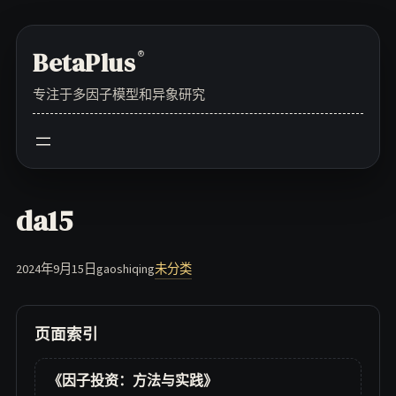
Skip
to
BetaPlus
®
content
专注于多因子模型和异象研究
da15
2024年9月15日
gaoshiqing
未分类
页面索引
《因子投资：方法与实践》