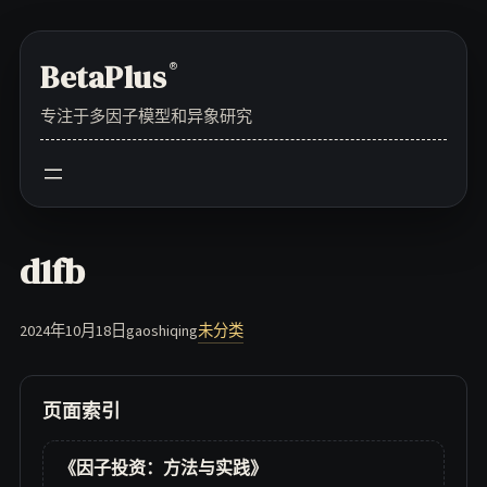
Skip
to
BetaPlus
®
content
专注于多因子模型和异象研究
d1fb
2024年10月18日
gaoshiqing
未分类
页面索引
《因子投资：方法与实践》