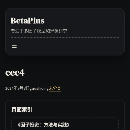
Skip
to
BetaPlus
content
专注于多因子模型和异象研究
cec4
2024年9月8日
gaoshiqing
未分类
页面索引
《因子投资：方法与实践》