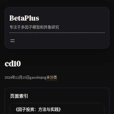
Skip
to
BetaPlus
content
专注于多因子模型和异象研究
cd10
2024年12月15日
gaoshiqing
未分类
页面索引
《因子投资：方法与实践》