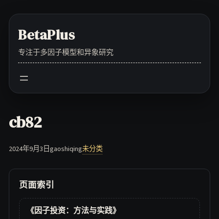
Skip
to
BetaPlus
content
专注于多因子模型和异象研究
cb82
2024年9月3日
gaoshiqing
未分类
页面索引
《因子投资：方法与实践》