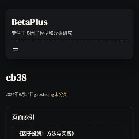
Skip
to
BetaPlus
content
专注于多因子模型和异象研究
cb38
2024年9月14日
gaoshiqing
未分类
页面索引
《因子投资：方法与实践》