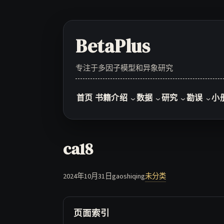
Skip
to
content
BetaPlus
专注于多因子模型和异象研究
首页
书籍介绍
数据
研究
勘误
小
ca18
2024年10月31日
gaoshiqing
未分类
页面索引