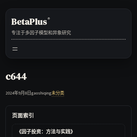
Skip
to
BetaPlus
®
content
专注于多因子模型和异象研究
c644
2024年9月8日
gaoshiqing
未分类
页面索引
《因子投资：方法与实践》