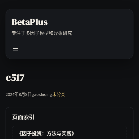
Skip
to
BetaPlus
content
专注于多因子模型和异象研究
c517
2024年8月8日
gaoshiqing
未分类
页面索引
《因子投资：方法与实践》