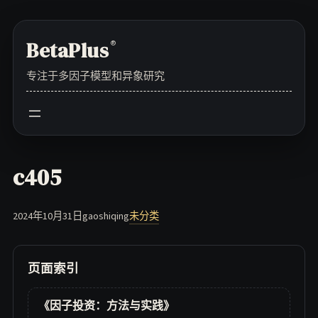
Skip
to
BetaPlus
®
content
专注于多因子模型和异象研究
c405
2024年10月31日
gaoshiqing
未分类
页面索引
《因子投资：方法与实践》