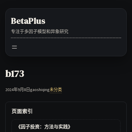
Skip
to
BetaPlus
content
专注于多因子模型和异象研究
b173
2024年9月8日
gaoshiqing
未分类
页面索引
《因子投资：方法与实践》