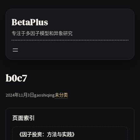
Skip
to
BetaPlus
content
专注于多因子模型和异象研究
b0c7
2024年11月3日
gaoshiqing
未分类
页面索引
《因子投资：方法与实践》