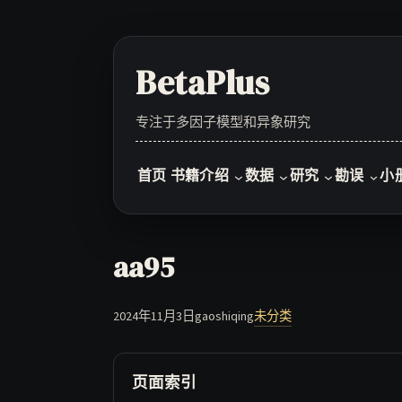
Skip
to
content
BetaPlus
专注于多因子模型和异象研究
首页
书籍介绍
数据
研究
勘误
小
aa95
2024年11月3日
gaoshiqing
未分类
页面索引