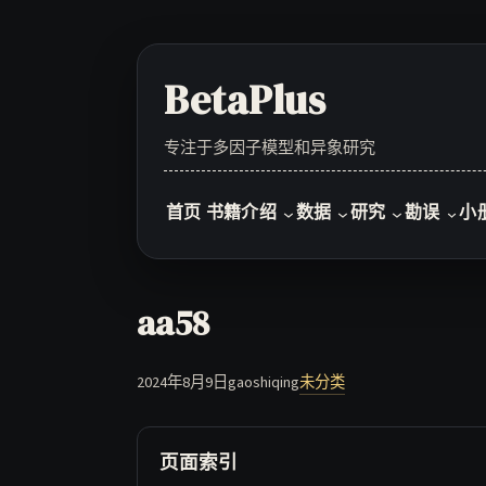
Skip
to
content
BetaPlus
专注于多因子模型和异象研究
首页
书籍介绍
数据
研究
勘误
小
aa58
2024年8月9日
gaoshiqing
未分类
页面索引