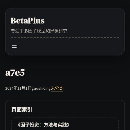
Skip
to
BetaPlus
content
专注于多因子模型和异象研究
a7e5
2024年11月1日
gaoshiqing
未分类
页面索引
《因子投资：方法与实践》