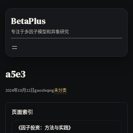
Skip
to
BetaPlus
content
专注于多因子模型和异象研究
a5e3
2024年10月22日
gaoshiqing
未分类
页面索引
《因子投资：方法与实践》