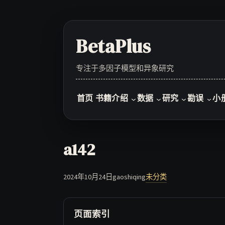
Skip
to
content
BetaPlus
专注于多因子模型和异象研究
首页
书籍介绍
数据
研究
勘误
小
a142
2024年10月24日
gaoshiqing
未分类
页面索引