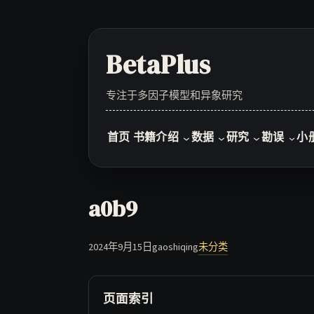
Skip
to
content
BetaPlus
专注于多因子模型和异象研究
首页
书籍介绍
数据
研究
勘误
小
a0b9
2024年9月15日
gaoshiqing
未分类
页面索引