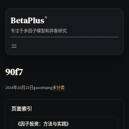
Skip
to
BetaPlus
®
content
专注于多因子模型和异象研究
90f7
2024年10月23日
gaoshiqing
未分类
页面索引
《因子投资：方法与实践》