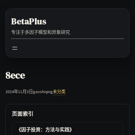
Skip
to
BetaPlus
content
专注于多因子模型和异象研究
8ece
2024年11月3日
gaoshiqing
未分类
页面索引
《因子投资：方法与实践》