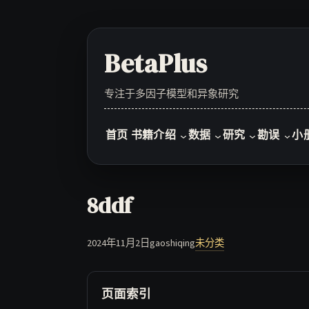
Skip
to
content
BetaPlus
专注于多因子模型和异象研究
首页
书籍介绍
数据
研究
勘误
小
8ddf
2024年11月2日
gaoshiqing
未分类
页面索引