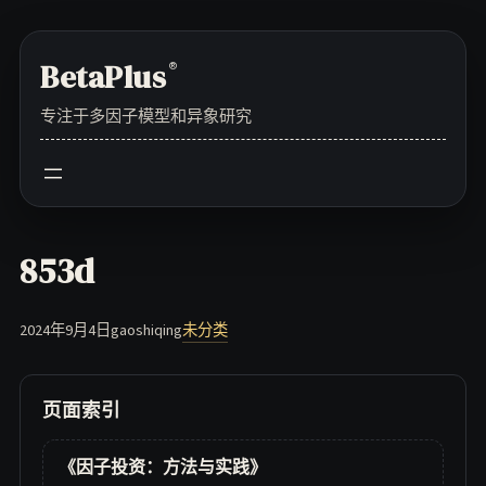
Skip
to
BetaPlus
®
content
专注于多因子模型和异象研究
853d
2024年9月4日
gaoshiqing
未分类
页面索引
《因子投资：方法与实践》