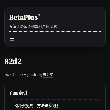
Skip
to
BetaPlus
®
content
专注于多因子模型和异象研究
82d2
2024年9月15日
gaoshiqing
未分类
页面索引
《因子投资：方法与实践》