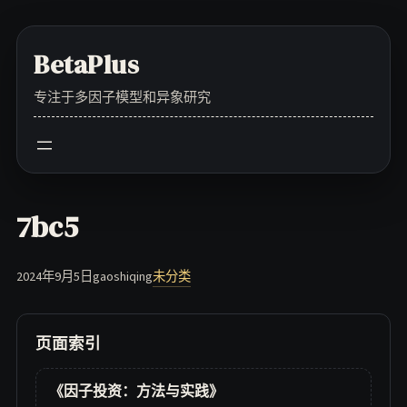
Skip
to
BetaPlus
content
专注于多因子模型和异象研究
7bc5
2024年9月5日
gaoshiqing
未分类
页面索引
《因子投资：方法与实践》