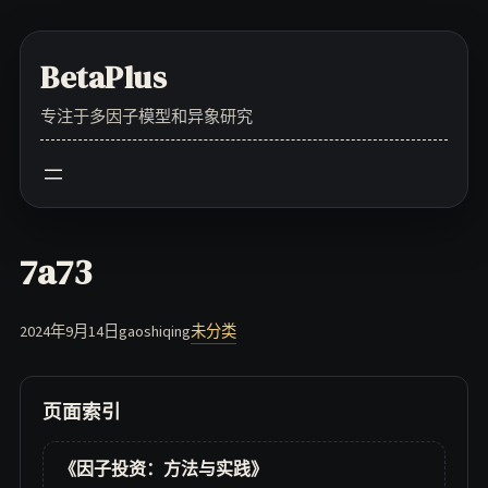
Skip
to
BetaPlus
content
专注于多因子模型和异象研究
7a73
2024年9月14日
gaoshiqing
未分类
页面索引
《因子投资：方法与实践》