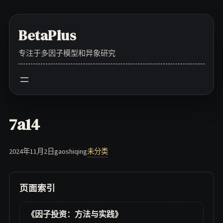
Skip
to
BetaPlus
content
专注于多因子模型和异象研究
7a14
2024年11月2日
gaoshiqing
未分类
页面索引
《因子投资：方法与实践》