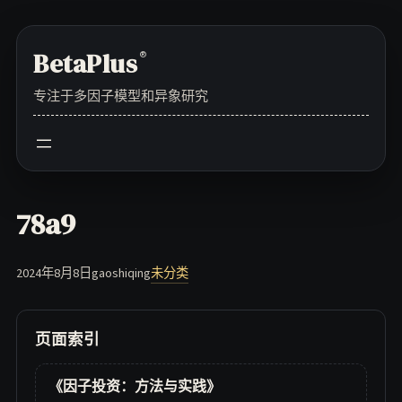
Skip
to
BetaPlus
®
content
专注于多因子模型和异象研究
78a9
2024年8月8日
gaoshiqing
未分类
页面索引
《因子投资：方法与实践》