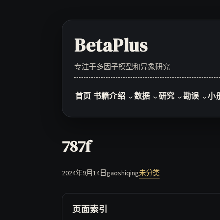
Skip
to
content
BetaPlus
专注于多因子模型和异象研究
首页
书籍介绍
数据
研究
勘误
小
787f
2024年9月14日
gaoshiqing
未分类
页面索引