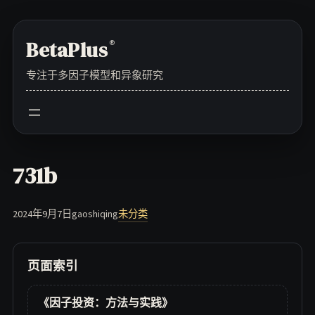
Skip
to
BetaPlus
®
content
专注于多因子模型和异象研究
731b
2024年9月7日
gaoshiqing
未分类
页面索引
《因子投资：方法与实践》