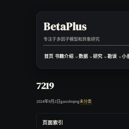
Skip
to
content
BetaPlus
专注于多因子模型和异象研究
首页
书籍介绍
数据
研究
勘误
小
7219
2024年9月2日
gaoshiqing
未分类
页面索引