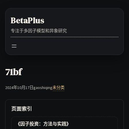
Skip
to
BetaPlus
content
专注于多因子模型和异象研究
71bf
2024年10月17日
gaoshiqing
未分类
页面索引
《因子投资：方法与实践》