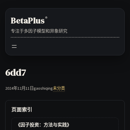
Skip
to
BetaPlus
®
content
专注于多因子模型和异象研究
6dd7
2024年12月11日
gaoshiqing
未分类
页面索引
《因子投资：方法与实践》