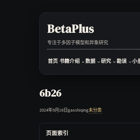
Skip
to
content
BetaPlus
专注于多因子模型和异象研究
首页
书籍介绍
数据
研究
勘误
小
6b26
2024年9月16日
gaoshiqing
未分类
页面索引