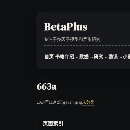
Skip
to
content
BetaPlus
专注于多因子模型和异象研究
首页
书籍介绍
数据
研究
勘误
小
663a
2024年11月2日
gaoshiqing
未分类
页面索引