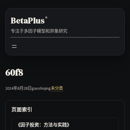
Skip
to
BetaPlus
®
content
专注于多因子模型和异象研究
60f8
2024年8月28日
gaoshiqing
未分类
页面索引
《因子投资：方法与实践》