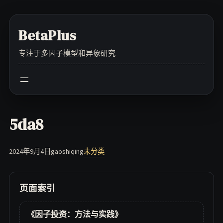
Skip
to
BetaPlus
content
专注于多因子模型和异象研究
5da8
2024年9月4日
gaoshiqing
未分类
页面索引
《因子投资：方法与实践》