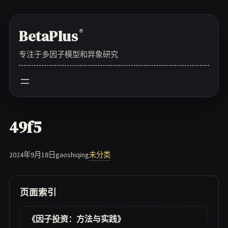
Skip
to
BetaPlus
®
content
专注于多因子模型和异象研究
49f5
2024年9月18日
gaoshiqing
未分类
页面索引
《因子投资：方法与实践》