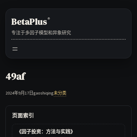
Skip
to
BetaPlus
®
content
专注于多因子模型和异象研究
49af
2024年9月17日
gaoshiqing
未分类
页面索引
《因子投资：方法与实践》