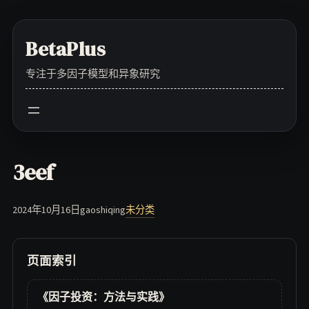
Skip
to
BetaPlus
content
专注于多因子模型和异象研究
3eef
2024年10月16日
gaoshiqing
未分类
页面索引
《因子投资：方法与实践》