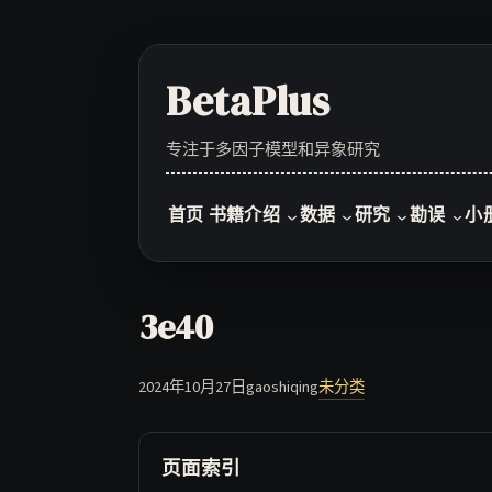
Skip
to
content
BetaPlus
专注于多因子模型和异象研究
首页
书籍介绍
数据
研究
勘误
小
3e40
2024年10月27日
gaoshiqing
未分类
页面索引