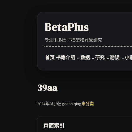
Skip
to
content
BetaPlus
专注于多因子模型和异象研究
首页
书籍介绍
数据
研究
勘误
小
39aa
2024年8月9日
gaoshiqing
未分类
页面索引